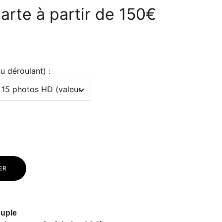
 carte à partir de 150€
u déroulant) :
ER
uple