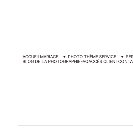
Ouverture d
ACCUEIL
MARIAGE
PHOTO THÈME SERVICE
SE
BLOG DE LA PHOTOGRAPHIE
FAQ
ACCÈS CLIENT
CONTA