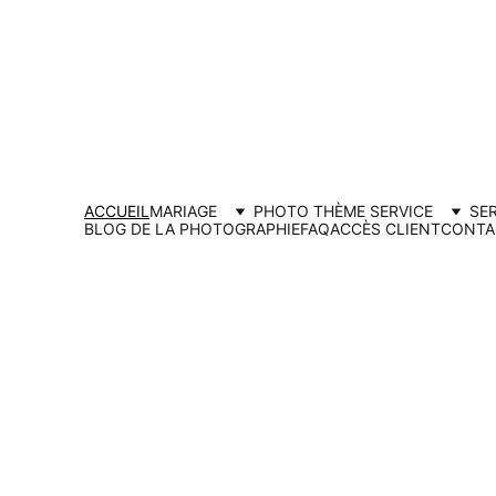
Ouverture d
ACCUEIL
MARIAGE
PHOTO THÈME SERVICE
SE
BLOG DE LA PHOTOGRAPHIE
FAQ
ACCÈS CLIENT
CONTA
Photogra