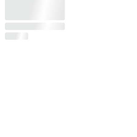
DROIT D'AUTEUR © 2011-2026 · 
HENRICK LOURENCO - PHOTOGRAPHE
Réseaux
Navigation
Mariage