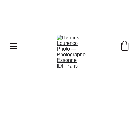
Ouverture de Vos 
Réservations Photo de Mariage pour 
2026, 2027 & 2028 !
PHOTOGRAPHE DE 
MARIAGE À ARPAJON 
91290 NORD DE 
L'ESSONNE