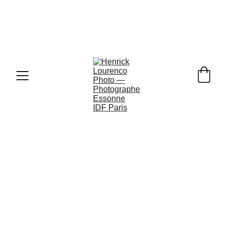
Ouverture de Vos 
Réservations Photo de Mariage pour 
2026, 2027 & 2028 !
Portrait Photo 
des Artistes 