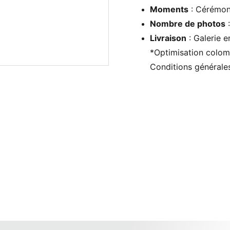
Moments
: Cérémoni
Nombre de photos
:
Livraison
: Galerie e
*Optimisation colomé
Conditions générale
n photo de mariage à la