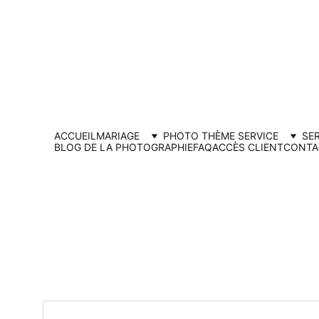
Ouverture d
ACCUEIL
MARIAGE
PHOTO THÈME SERVICE
SE
BLOG DE LA PHOTOGRAPHIE
FAQ
ACCÈS CLIENT
CONTA