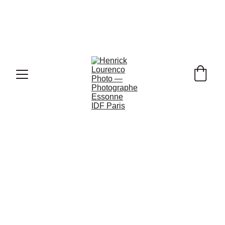
Ouverture de Vos 
Réservations Photo de Mariage pour 
2026, 2027 & 2028 !
Zone Géographique
- Déplacement
Gratuit*